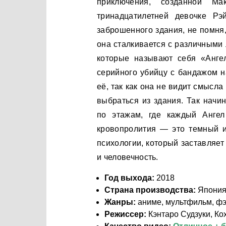
приключения, созданной М
тринадцатилетней девочке Рэ
заброшенного здания, не помня,
она сталкивается с различными
которые называют себя «Анге
серийного убийцу с бандажом на
её, так как она не видит смысла
выбраться из здания. Так начи
по этажам, где каждый Анге
кровопролития — это темный 
психологии, который заставляет 
и человечность.
Год выхода:
2018
Страна производства:
Япони
Жанры:
аниме, мультфильм, фэ
Режиссер:
Кэнтаро Судзуки, Ко