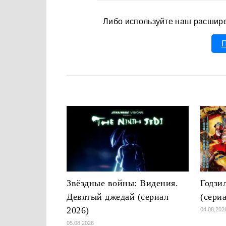
Либо используйте наш расшир
П
Звёздные войны: Видения.
Годзи
Девятый джедай (сериал
(сери
2026)
04.08.202
05.08.2026