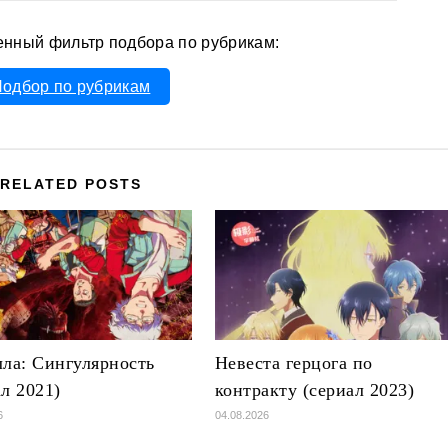
енный фильтр подбора по рубрикам:
одбор по рубрикам
RELATED POSTS
лла: Сингулярность
Невеста герцога по
ал 2021)
контракту (сериал 2023)
6
04.08.2026