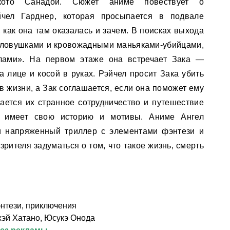
акото Санадой. Сюжет аниме повествует о
йчел Гарднер, которая просыпается в подвале
 как она там оказалась и зачем. В поисках выхода
 ловушками и кровожадными маньяками-убийцами,
лами». На первом этаже она встречает Зака —
 лице и косой в руках. Рэйчел просит Зака убить
 в жизни, а Зак соглашается, если она поможет ему
нается их странное сотрудничество и путешествие
л имеет свою историю и мотивы. Аниме Ангел
и напряженный триллер с элементами фэнтези и
зрителя задуматься о том, что такое жизнь, смерть
я
нтези, приключения
хэй Хатано, Юсукэ Онода