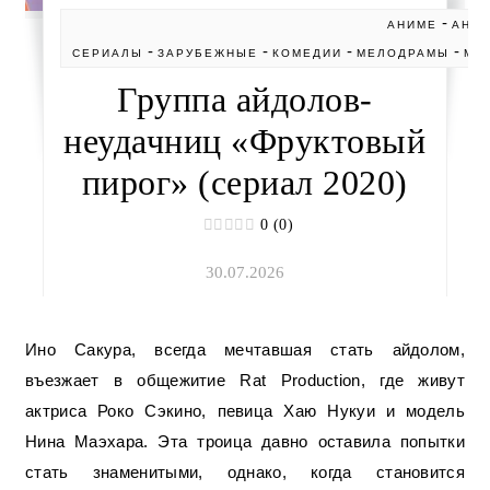
-
АНИМЕ
АНИ
-
-
-
-
СЕРИАЛЫ
ЗАРУБЕЖНЫЕ
КОМЕДИИ
МЕЛОДРАМЫ
МУ
Группа айдолов-
неудачниц «Фруктовый
пирог» (сериал 2020)
0 (0)
30.07.2026
Ино Сакура, всегда мечтавшая стать айдолом,
въезжает в общежитие Rat Production, где живут
актриса Роко Сэкино, певица Хаю Нукуи и модель
Нина Маэхара. Эта троица давно оставила попытки
стать знаменитыми, однако, когда становится