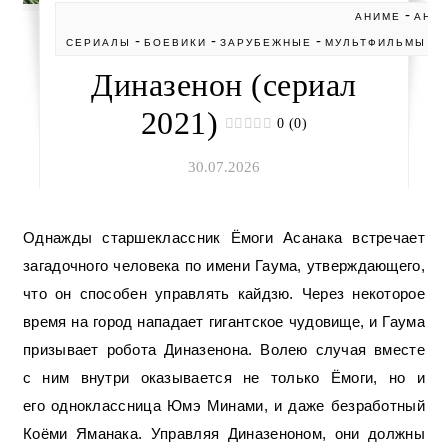
-
АНИМЕ
АНИ
-
-
-
-
СЕРИАЛЫ
БОЕВИКИ
ЗАРУБЕЖНЫЕ
МУЛЬТФИЛЬМЫ
Диназенон (сериал
2021)
0 (0)
30.07.2026
Однажды старшеклассник Ёмоги Асанака встречает
загадочного человека по имени Гаума, утверждающего,
что он способен управлять кайдзю. Через некоторое
время на город нападает гигантское чудовище, и Гаума
призывает робота Диназенона. Волею случая вместе
с ним внутри оказывается не только Ёмоги, но и
его одноклассница Юмэ Минами, и даже безработный
Коёми Яманака. Управляя Диназеноном, они должны