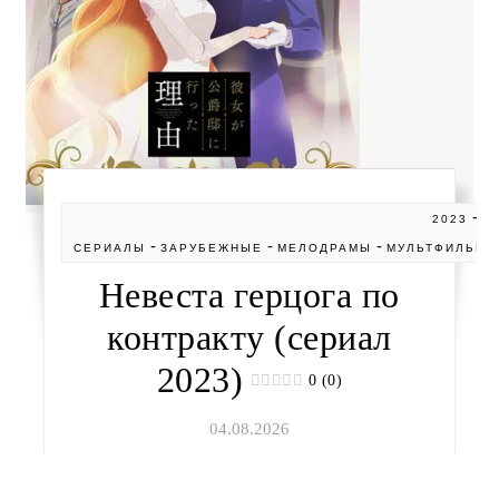
-
2023
А
-
-
-
СЕРИАЛЫ
ЗАРУБЕЖНЫЕ
МЕЛОДРАМЫ
МУЛЬТФИЛЬМ
Невеста герцога по
контракту (сериал
2023)
0 (0)
04.08.2026