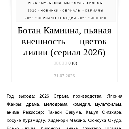
-
-
2026
МУЛЬТФИЛЬМЫ
МУЛЬТФИЛЬМЫ
-
-
-
2026
НОВИНКИ
СЕРИАЛЫ
СЕРИАЛЫ
-
-
2026
СЕРИАЛЫ КОМЕДИИ 2026
ЯПОНИЯ
Ботан Камиина, пьяная
внешность — цветок
лилии (сериал 2026)
0 (0)
31.07.2026
Год выхода: 2026 Страна производства: Япония
Жанры: драма, мелодрама, комедия, мультфильм,
аниме Режиссер: Такаси Сакума, Кацуя Сигэхара,
Косукэ Курэмидзу, Хидэнори Макино, Сюнсукэ Окудо,
Ёсико Окуда, Хиронори Танака, Сюнтаро Тодзава,