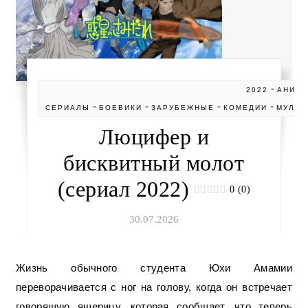
-
2022
АНИМ
-
-
-
-
СЕРИАЛЫ
БОЕВИКИ
ЗАРУБЕЖНЫЕ
КОМЕДИИ
МУЛЬТ
Люцифер и
бисквитный молот
(сериал 2022)
0 (0)
30.07.2026
Жизнь обычного студента Юхи Амамии
переворачивается с ног на голову, когда он встречает
говорящую ящерицу, которая сообщает, что теперь