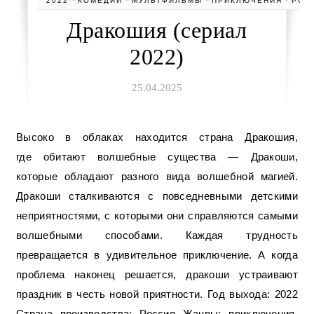
2022
КОМЕДИИ
МУЛЬТФИЛЬМЫ
ПРИКЛЮЧЕНИЯ
РОС
Дракошия (сериал
2022)
25.04.2025
Высоко в облаках находится страна Дракошия,
где обитают волшебные существа — Дракоши,
которые обладают разного вида волшебной магией.
Дракоши сталкиваются с повседневными детскими
неприятностями, с которыми они справляются самыми
волшебными способами. Каждая трудность
превращается в удивительное приключение. А когда
проблема наконец решается, дракоши устраивают
праздник в честь новой приятности. Год выхода: 2022
Страна производства: Россия Жанры: приключения,