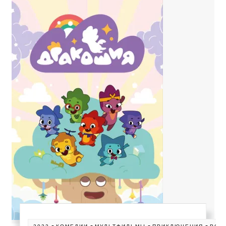
-
-
-
-