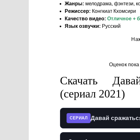
Жанры:
мелодрама, фэнтези, к
Режиссер:
Конгкиат Кхомсири
Качество видео:
Отличное + 
Язык озвучки:
Русский
Наж
Оценок пока
Скачать Дава
(сериал 2021)
Давай сражаться
СЕРИАЛ