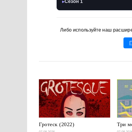
Сезон 1
▶
Либо используйте наш расшир
П
Гротеск (2022)
Три м
07.08.2026
07.08.202