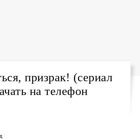
ься, призрак! (сериал
качать на телефон
д