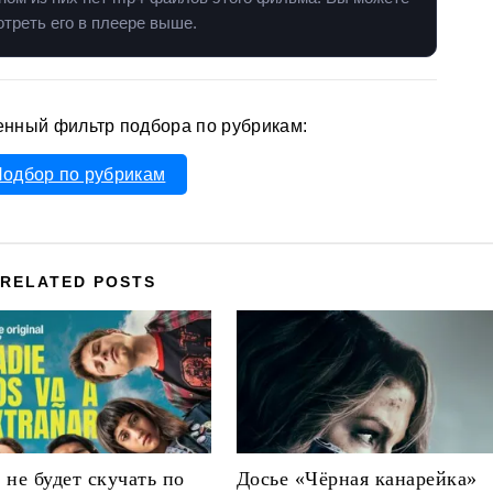
треть его в плеере выше.
енный фильтр подбора по рубрикам:
одбор по рубрикам
RELATED POSTS
 не будет скучать по
Досье «Чёрная канарейка»