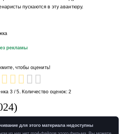
наристы пускаются в эту авантюру.
жка
без рекламы
мите, чтобы оценить!
енка
3
/ 5. Количество оценок:
2
024)
чивание для этого материала недоступны
дном из них нет mp4-файлов этого фильма. Вы можете